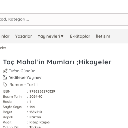
ınlar
Yazarlar
Yayınevleri▼
E-Kitaplar
İletişim
eler
Taç Mahal’in Mumları ;Hikayeler
Tufan Gündüz
Yeditepe Yayınevi
Roman - Tarihi
ISBN
:
9786256270329
Basım Tarihi
:
2024-10
Baskı
:
1
Sayfa Sayısı
:
144
Boyut
:
135x210
Kapak
:
Karton
Kağıt
:
Kitap Kağıdı
Orjinal Dili
:
Türkçe