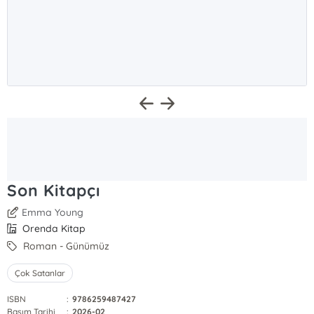
Son Kitapçı
Emma Young
Orenda Kitap
Roman - Günümüz
Çok Satanlar
ISBN
:
9786259487427
Basım Tarihi
:
2026-02