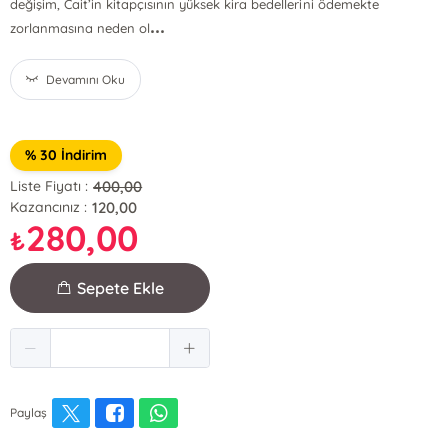
değişim, Cait’in kitapçısının yüksek kira bedellerini ödemekte
...
zorlanmasına neden ol
Devamını Oku
% 30 İndirim
400,00
Liste Fiyatı :
120,00
Kazancınız :
280,00
₺
Sepete Ekle
Paylaş