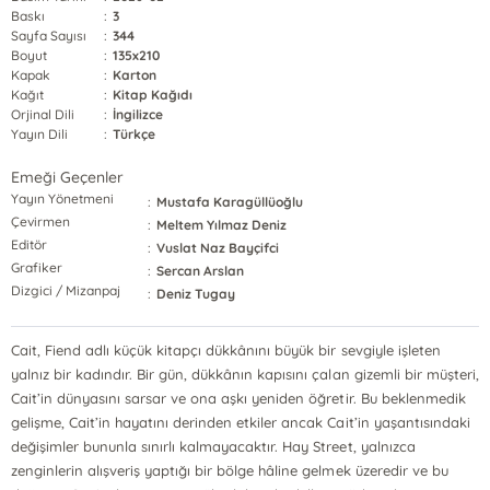
Baskı
:
3
Sayfa Sayısı
:
344
Boyut
:
135x210
Kapak
:
Karton
Kağıt
:
Kitap Kağıdı
Orjinal Dili
:
İngilizce
Yayın Dili
:
Türkçe
Emeği Geçenler
Yayın Yönetmeni
:
Mustafa Karagüllüoğlu
Çevirmen
:
Meltem Yılmaz Deniz
Editör
:
Vuslat Naz Bayçifci
Grafiker
:
Sercan Arslan
Dizgici / Mizanpaj
:
Deniz Tugay
Cait, Fiend adlı küçük kitapçı dükkânını büyük bir sevgiyle işleten
yalnız bir kadındır. Bir gün, dükkânın kapısını çalan gizemli bir müşteri,
Cait’in dünyasını sarsar ve ona aşkı yeniden öğretir. Bu beklenmedik
gelişme, Cait’in hayatını derinden etkiler ancak Cait’in yaşantısındaki
değişimler bununla sınırlı kalmayacaktır. Hay Street, yalnızca
zenginlerin alışveriş yaptığı bir bölge hâline gelmek üzeredir ve bu