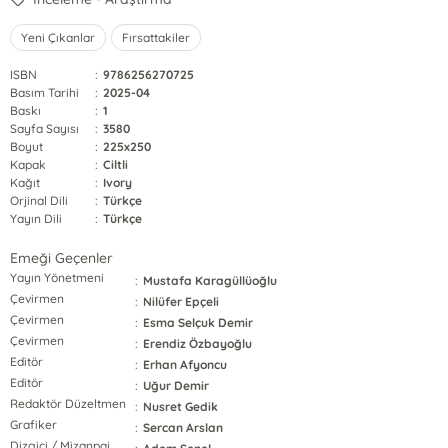
Yeni Çıkanlar
Fırsattakiler
ISBN
:
9786256270725
Basım Tarihi
:
2025-04
Baskı
:
1
Sayfa Sayısı
:
3580
Boyut
:
225x250
Kapak
:
Ciltli
Kağıt
:
Ivory
Orjinal Dili
:
Türkçe
Yayın Dili
:
Türkçe
Emeği Geçenler
Yayın Yönetmeni
:
Mustafa Karagüllüoğlu
Çevirmen
:
Nilüfer Epçeli
Çevirmen
:
Esma Selçuk Demir
Çevirmen
:
Erendiz Özbayoğlu
Editör
:
Erhan Afyoncu
Editör
:
Uğur Demir
Redaktör Düzeltmen
:
Nusret Gedik
Grafiker
:
Sercan Arslan
Dizgici / Mizanpaj