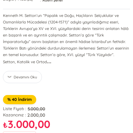
:
Adem Şenel
Kenneth M. Setton’un “Papalık ve Doğu, Haçlıların Selçuklular ve
Osmanlılarla Mücadelesi (1204-1571)” adıyla yayınladığımız eseri,
Türklerin Avrupa’ya XV ve XVI. yüzyıllardaki derin tesirini anlatan hâlâ
en başarılı ve en ayrıntılı çalışmadır. Setton’a göre “Türk
İmparatorluğu” asrını başlatan en önemli hâdise İstanbul’un fethidir.
Türklerin Batı yönündeki durdurulamayan ilerlemesi Setton’un eserinin
en temel konusudur. Setton’a göre, XVI. yüzyıl “Türk Yüzyılıdır”.
...
Setton, Katolik ve Ortod
Devamını Oku
% 40 İndirim
5.000,00
Liste Fiyatı :
2.000,00
Kazancınız :
3.000,00
₺