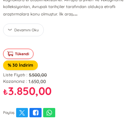
kolleksiyonları, Avrupalı tarihçiler tarafından oldukça etraflı
...
araştırmalara konu olmuştur. İlk araş
Devamını Oku
Tükendi
% 30 İndirim
5.500,00
Liste Fiyatı :
1.650,00
Kazancınız :
3.850,00
₺
Paylaş