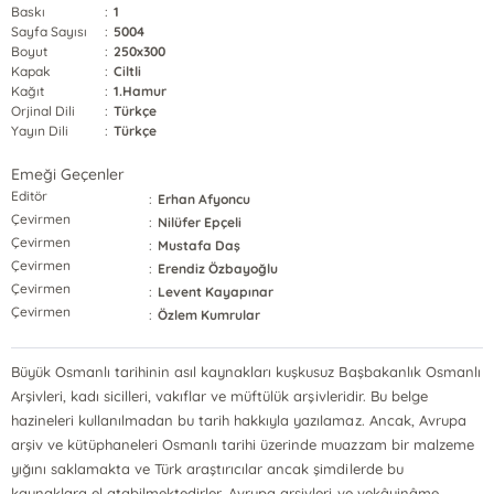
Baskı
:
1
Sayfa Sayısı
:
5004
Boyut
:
250x300
Kapak
:
Ciltli
Kağıt
:
1.Hamur
Orjinal Dili
:
Türkçe
Yayın Dili
:
Türkçe
Emeği Geçenler
Editör
:
Erhan Afyoncu
Çevirmen
:
Nilüfer Epçeli
Çevirmen
:
Mustafa Daş
Çevirmen
:
Erendiz Özbayoğlu
Çevirmen
:
Levent Kayapınar
Çevirmen
:
Özlem Kumrular
Büyük Osmanlı tarihinin asıl kaynakları kuşkusuz Başbakanlık Osmanlı
Arşivleri, kadı sicilleri, vakıflar ve müftülük arşivleridir. Bu belge
hazineleri kullanılmadan bu tarih hakkıyla yazılamaz. Ancak, Avrupa
arşiv ve kütüphaneleri Osmanlı tarihi üzerinde muazzam bir malzeme
yığını saklamakta ve Türk araştırıcılar ancak şimdilerde bu
kaynaklara el atabilmektedirler. Avrupa arşivleri ve vekâyinâme