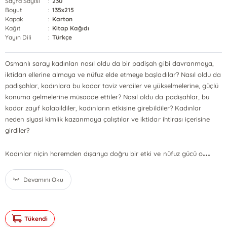
Sayfa Sayısı
:
230
Boyut
:
135x215
Kapak
:
Karton
Kağıt
:
Kitap Kağıdı
Yayın Dili
:
Türkçe
Osmanlı saray kadınları nasıl oldu da bir padişah gibi davranmaya,
iktidarı ellerine almaya ve nüfuz elde etmeye başladılar? Nasıl oldu da
padişahlar, kadınlara bu kadar taviz verdiler ve yükselmelerine, güçlü
konuma gelmelerine müsaade ettiler? Nasıl oldu da padişahlar, bu
kadar zayıf kalabildiler, kadınların etkisine girebildiler? Kadınlar
neden siyasi kimlik kazanmaya çalıştılar ve iktidar ihtirası içerisine
girdiler?
...
Kadınlar niçin haremden dışarıya doğru bir etki ve nüfuz gücü o
Devamını Oku
Tükendi