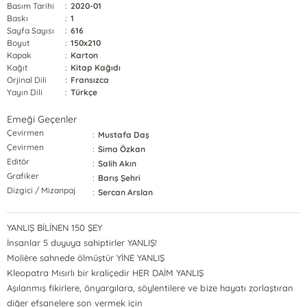
Basım Tarihi
:
2020-01
Baskı
:
1
Sayfa Sayısı
:
616
Boyut
:
150x210
Kapak
:
Karton
Kağıt
:
Kitap Kağıdı
Orjinal Dili
:
Fransızca
Yayın Dili
:
Türkçe
Emeği Geçenler
Çevirmen
:
Mustafa Daş
Çevirmen
:
Sima Özkan
Editör
:
Salih Akın
Grafiker
:
Barış Şehri
Dizgici / Mizanpaj
:
Sercan Arslan
YANLIŞ BİLİNEN 150 ŞEY
İnsanlar 5 duyuya sahiptirler YANLIŞ!
Molière sahnede ölmüştür YİNE YANLIŞ
Kleopatra Mısırlı bir kraliçedir HER DAİM YANLIŞ
Aşılanmış fikirlere, önyargılara, söylentilere ve bize hayatı zorlaştıran
diğer efsanelere son vermek için