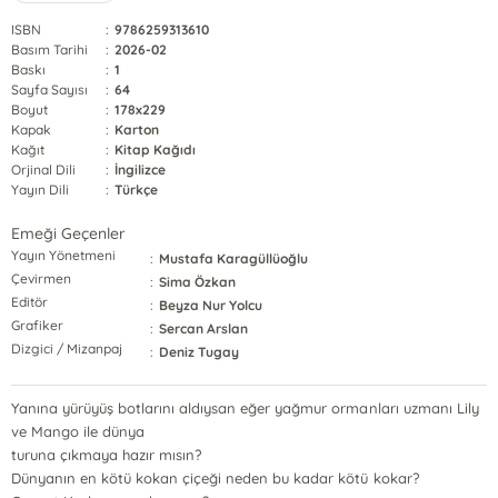
ISBN
:
9786259313610
Basım Tarihi
:
2026-02
Baskı
:
1
Sayfa Sayısı
:
64
Boyut
:
178x229
Kapak
:
Karton
Kağıt
:
Kitap Kağıdı
Orjinal Dili
:
İngilizce
Yayın Dili
:
Türkçe
Emeği Geçenler
Yayın Yönetmeni
:
Mustafa Karagüllüoğlu
Çevirmen
:
Sima Özkan
Editör
:
Beyza Nur Yolcu
Grafiker
:
Sercan Arslan
Dizgici / Mizanpaj
:
Deniz Tugay
Yanına yürüyüş botlarını aldıysan eğer yağmur ormanları uzmanı Lily
ve Mango ile dünya
turuna çıkmaya hazır mısın?
Dünyanın en kötü kokan çiçeği neden bu kadar kötü kokar?