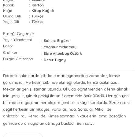
Kapak
:
Karton
Kağıt
:
Kitap Kağıdı
Orjinal Dili
:
Türkçe
Yayın Dili
:
Türkçe
Emeği Geçenler
Yayın Yönetmeni
:
Sahure Ergüzel
Editör
:
Yağmur Yıldırımay
Grafiker
:
Ebru Altunbay Öztürk
Dizgici / Mizanpaj
:
Deniz Tugay
Daracık sokaklarda çift kale maç oynanırdı o zamanlar, kimse
yorulmazdı. Herkesin cebinde ekmeği olurdu, kimse acıkmazdı.
Mekânlar geniş, zaman uzundu. Okulda öğretmenden aferin almak
için yarışılır, yıldızlı pekiyi ile sınıf geçmekle övünülürdü. Her gün yeni
bir macera yaşanır, her akşam yeni bir hikâye kurulurdu. Sizden saklı
değil herkesin bir hikâyesi vardı aslında. Sorsalar Mikail de
anlatabilirdi, Kemal de. Kimse sormadı hikâyelerini ama Bozoğlan
...
yerinde duramayıp anlatmaya başladı. Ben şa