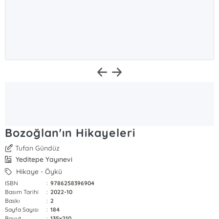
Bozoğlan'ın Hikayeleri
Tufan Gündüz
Yeditepe Yayınevi
Hikaye - Öykü
ISBN
:
9786258396904
Basım Tarihi
:
2022-10
Baskı
:
2
Sayfa Sayısı
:
184
Boyut
:
135x210