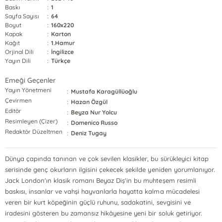
Baskı
:
1
Sayfa Sayısı
:
64
Boyut
:
160x220
Kapak
:
Karton
Kağıt
:
1.Hamur
Orjinal Dili
:
İngilizce
Yayın Dili
:
Türkçe
Emeği Geçenler
Yayın Yönetmeni
:
Mustafa Karagüllüoğlu
Çevirmen
:
Hazan Özgül
Editör
:
Beyza Nur Yolcu
Resimleyen (Çizer)
:
Domenico Russo
Redaktör Düzeltmen
:
Deniz Tugay
Dünya çapında tanınan ve çok sevilen klasikler, bu sürükleyici kitap
serisinde genç okurların ilgisini çekecek şekilde yeniden yorumlanıyor.
Jack London'ın klasik romanı Beyaz Diş'in bu muhteşem resimli
baskısı, insanlar ve vahşi hayvanlarla hayatta kalma mücadelesi
veren bir kurt köpeğinin güçlü ruhunu, sadakatini, sevgisini ve
iradesini gösteren bu zamansız hikâyesine yeni bir soluk getiriyor.