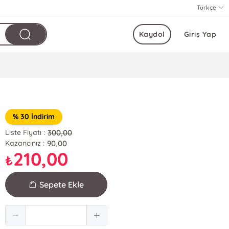
Türkçe
Kaydol
Giriş Yap
% 30 İndirim
300,00
Liste Fiyatı :
90,00
Kazancınız :
210,00
₺
Sepete Ekle