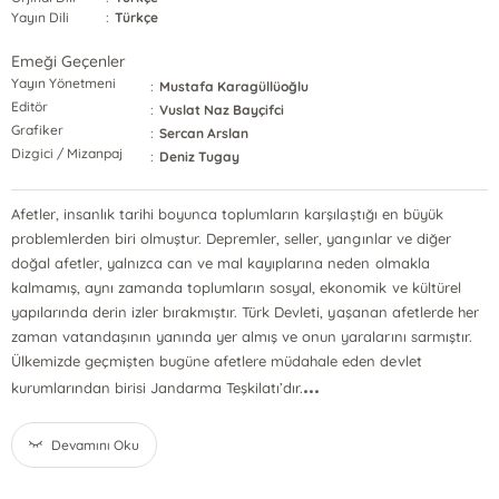
Yayın Dili
:
Türkçe
Emeği Geçenler
Yayın Yönetmeni
:
Mustafa Karagüllüoğlu
Editör
:
Vuslat Naz Bayçifci
Grafiker
:
Sercan Arslan
Dizgici / Mizanpaj
:
Deniz Tugay
Afetler, insanlık tarihi boyunca toplumların karşılaştığı en büyük
problemlerden biri olmuştur. Depremler, seller, yangınlar ve diğer
doğal afetler, yalnızca can ve mal kayıplarına neden olmakla
kalmamış, aynı zamanda toplumların sosyal, ekonomik ve kültürel
yapılarında derin izler bırakmıştır. Türk Devleti, yaşanan afetlerde her
zaman vatandaşının yanında yer almış ve onun yaralarını sarmıştır.
Ülkemizde geçmişten bugüne afetlere müdahale eden devlet
...
kurumlarından birisi Jandarma Teşkilatı’dır.
Devamını Oku