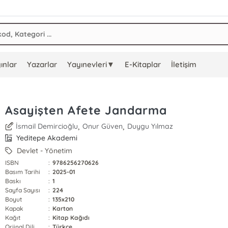
ınlar
Yazarlar
Yayınevleri▼
E-Kitaplar
İletişim
Asayişten Afete Jandarma
,
,
İsmail Demircioğlu
Onur Güven
Duygu Yılmaz
Yeditepe Akademi
Devlet - Yönetim
ISBN
:
9786256270626
Basım Tarihi
:
2025-01
Baskı
:
1
Sayfa Sayısı
:
224
Boyut
:
135x210
Kapak
:
Karton
Kağıt
:
Kitap Kağıdı
Orjinal Dili
:
Türkçe