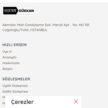
Alemdar Mah Çatalçeşme Sok. Meriçli Apt. . No: 44/101
Cağaloğlu/Fatih /İSTANBUL
HIZLI ERİŞİM
Üye ol
Anasayfa
Hakkımızda
İletişim
SÖZLEŞMELER
Üyelik Sözleşmesi
Gizlilik Sözleşmesi
Mesafeli Satış Sözleşmesi
Çerezler
İade ve Teslimat Koşulları