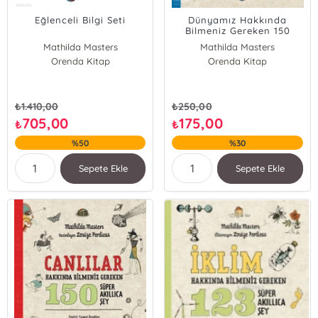
Eğlenceli Bilgi Seti
Dünyamız Hakkında
Bilmeniz Gereken 150
Süper Akıllıca Şey
Mathilda Masters
Mathilda Masters
Orenda Kitap
Clive Gifford
Orenda Kitap
Michael Young
₺
1.410,00
₺
250,00
705,00
175,00
₺
₺
%50
%30
Sepete Ekle
Sepete Ekle