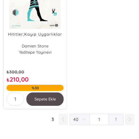
Hititler;Kayıp Uygarlıklar
Damien Stone
Yeditepe Yayınevi
₺
300,00
210,00
₺
%30
Sepete Ekle
3
1