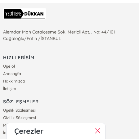
Alemdar Mah Çatalçeşme Sok. Meriçli Apt. . No: 44/101
Cağaloğlu/Fatih /İSTANBUL
HIZLI ERİŞİM
Üye ol
Anasayfa
Hakkımızda
İletişim
SÖZLEŞMELER
Üyelik Sözleşmesi
Gizlilik Sözleşmesi
Mesafeli Satış Sözleşmesi
Çerezler
İade ve Teslimat Koşulları