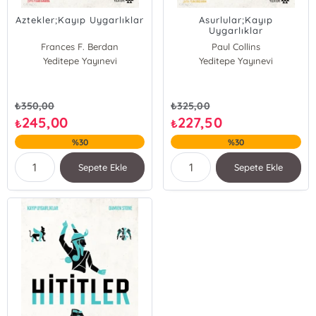
Aztekler;Kayıp Uygarlıklar
Asurlular;Kayıp
Uygarlıklar
Frances F. Berdan
Paul Collins
Yeditepe Yayınevi
Yeditepe Yayınevi
₺
350,00
₺
325,00
245,00
227,50
₺
₺
%30
%30
Sepete Ekle
Sepete Ekle