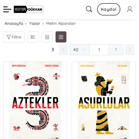
Kaydol
Anasayfa
Yazar
Metin Alparslan
Filtre
3
1