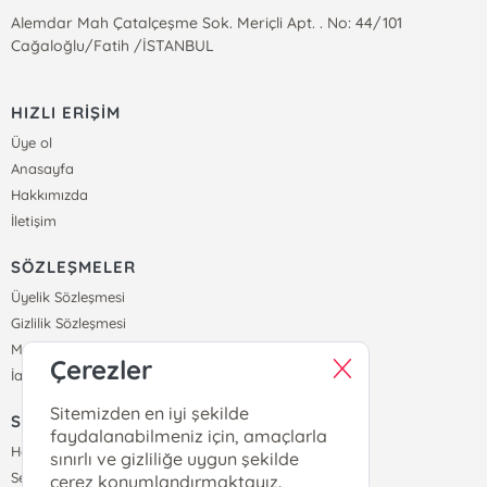
Alemdar Mah Çatalçeşme Sok. Meriçli Apt. . No: 44/101
Cağaloğlu/Fatih /İSTANBUL
HIZLI ERİŞİM
Üye ol
Anasayfa
Hakkımızda
İletişim
SÖZLEŞMELER
Üyelik Sözleşmesi
Gizlilik Sözleşmesi
Mesafeli Satış Sözleşmesi
Çerezler
İade ve Teslimat Koşulları
Sitemizden en iyi şekilde
SİPARİŞ
faydalanabilmeniz için, amaçlarla
Hesabım
sınırlı ve gizliliğe uygun şekilde
Sepetim
çerez konumlandırmaktayız.