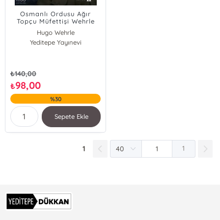
Osmanlı Ordusu Ağır
Topçu Müfettişi Wehrle
Paşa’nın Çanakkale
Hugo Wehrle
Cephesi Günlüğü
Yeditepe Yayınevi
₺
140,00
98,00
₺
%30
Sepete Ekle
1
1