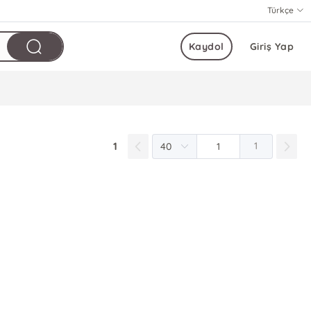
Türkçe
Kaydol
Giriş Yap
1
1