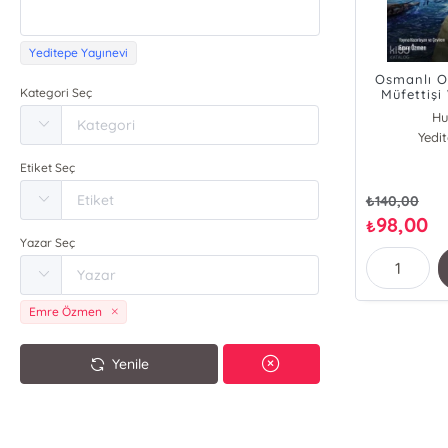
Yeditepe Yayınevi
Osmanlı O
Kategori Seç
Müfettişi
Çanakkale
Hu
Yedi
Etiket Seç
₺
140,00
98,00
₺
Yazar Seç
Emre Özmen
Yenile