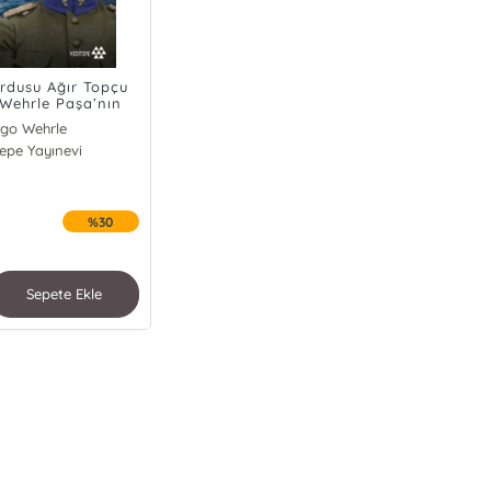
rdusu Ağır Topçu
 Wehrle Paşa’nın
 Cephesi Günlüğü
go Wehrle
tepe Yayınevi
%30
Sepete Ekle