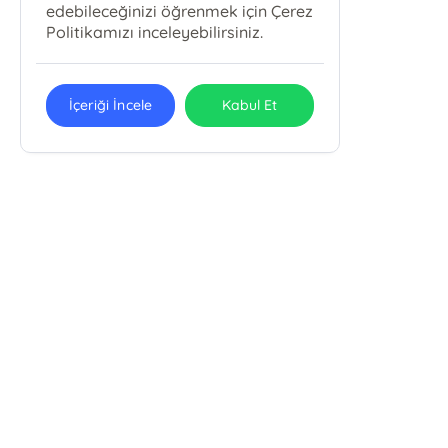
edebileceğinizi öğrenmek için Çerez
Politikamızı inceleyebilirsiniz.
İçeriği İncele
Kabul Et
Alemdar Mah Çatalçeşme Sok. Meriçli Apt. . No: 44/101
Cağaloğlu/Fatih /İSTANBUL