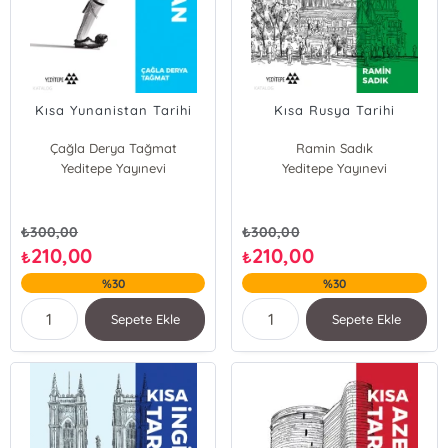
Kısa Yunanistan Tarihi
Kısa Rusya Tarihi
Çağla Derya Tağmat
Ramin Sadık
Yeditepe Yayınevi
Yeditepe Yayınevi
₺
300,00
₺
300,00
210,00
210,00
₺
₺
%30
%30
Sepete Ekle
Sepete Ekle