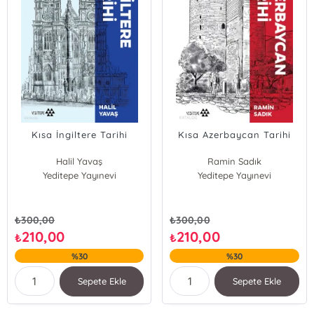
Kısa İngiltere Tarihi
Kısa Azerbaycan Tarihi
Halil Yavaş
Ramin Sadık
Yeditepe Yayınevi
Yeditepe Yayınevi
₺
300,00
₺
300,00
210,00
210,00
₺
₺
%30
%30
Sepete Ekle
Sepete Ekle