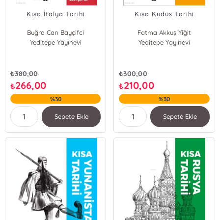
Kısa İtalya Tarihi
Kısa Kudüs Tarihi
Buğra Can Bayçifci
Fatma Akkuş Yiğit
Yeditepe Yayınevi
Yeditepe Yayınevi
₺
380,00
₺
300,00
266,00
210,00
₺
₺
%30
%30
Sepete Ekle
Sepete Ekle