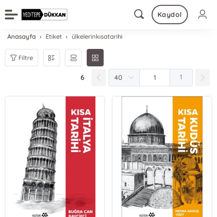
Kaydol
Anasayfa
Etiket
ülkelerinkısatarihi
Filtre
6
1