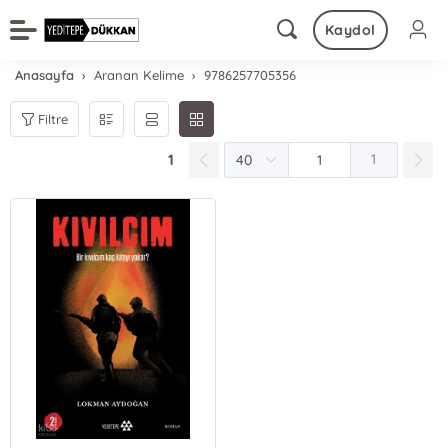
Kaydol
Anasayfa
Aranan Kelime
9786257705356
Filtre
1
1