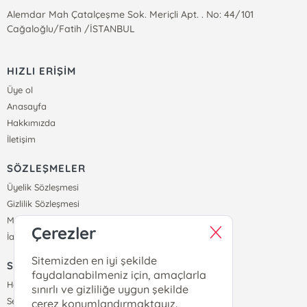
Alemdar Mah Çatalçeşme Sok. Meriçli Apt. . No: 44/101
Cağaloğlu/Fatih /İSTANBUL
HIZLI ERİŞİM
Üye ol
Anasayfa
Hakkımızda
İletişim
SÖZLEŞMELER
Üyelik Sözleşmesi
Gizlilik Sözleşmesi
Mesafeli Satış Sözleşmesi
Çerezler
İade ve Teslimat Koşulları
Sitemizden en iyi şekilde
SİPARİŞ
faydalanabilmeniz için, amaçlarla
Hesabım
sınırlı ve gizliliğe uygun şekilde
Sepetim
çerez konumlandırmaktayız.