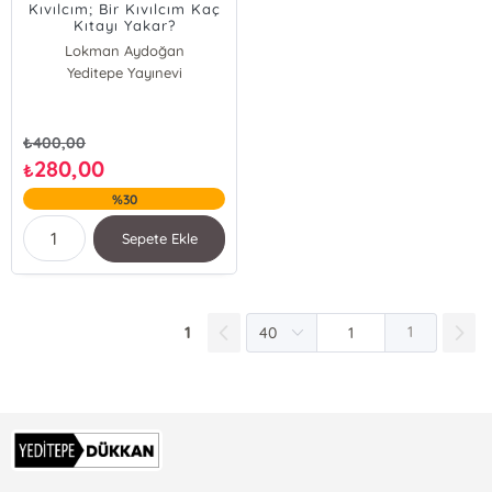
Kıvılcım; Bir Kıvılcım Kaç
Kıtayı Yakar?
Lokman Aydoğan
Yeditepe Yayınevi
₺
400,00
280,00
₺
%30
Sepete Ekle
1
1