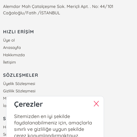
Alemdar Mah Çatalçeşme Sok. Meriçli Apt. . No: 44/101
Cağaloğlu/Fatih /İSTANBUL
HIZLI ERİŞİM
Üye ol
Anasayfa
Hakkımızda
İletişim
SÖZLEŞMELER
Üyelik Sözleşmesi
Gizlilik Sözleşmesi
Mesafeli Satış Sözleşmesi
Çerezler
İade ve Teslimat Koşulları
Sitemizden en iyi şekilde
SİPARİŞ
faydalanabilmeniz için, amaçlarla
Hesabım
sınırlı ve gizliliğe uygun şekilde
Sepetim
çerez konumlandırmaktayız.