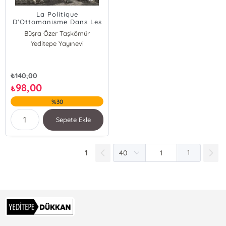
La Politique
D'Ottomanisme Dans Les
Manuels Scolaires
Büşra Özer Taşkömür
Ottomans; (1874-1894)
Yeditepe Yayınevi
₺
140,00
98,00
₺
%30
Sepete Ekle
1
1