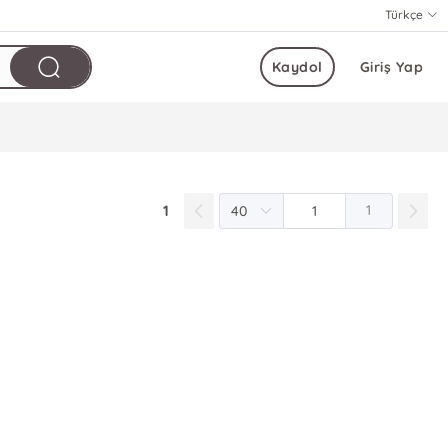
Türkçe
Kaydol
Giriş Yap
1
1