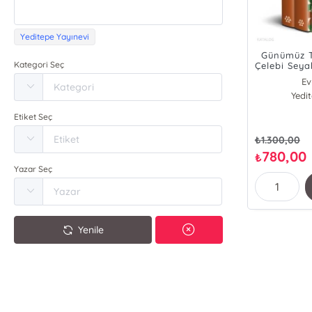
Yeditepe Yayınevi
Günümüz T
Kategori Seç
Çelebi Seya
2 Ci
Ev
Seyit
Yedi
Etiket Seç
₺
1.300,00
780,00
₺
Yazar Seç
Yenile