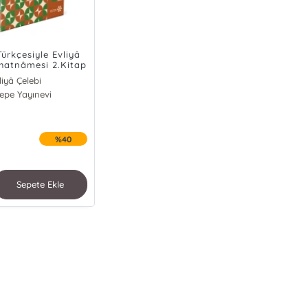
ürkçesiyle Evliyâ
hatnâmesi 2.Kitap
lt (Kutulu)
liyâ Çelebi
 Ali Kahraman
tepe Yayınevi
%40
Sepete Ekle