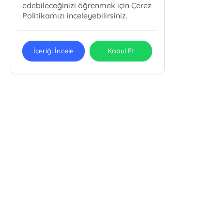
edebileceğinizi öğrenmek için Çerez
Politikamızı inceleyebilirsiniz.
İçeriği İncele
Kabul Et
Alemdar Mah Çatalçeşme Sok. Meriçli Apt. . No: 44/101
Cağaloğlu/Fatih /İSTANBUL