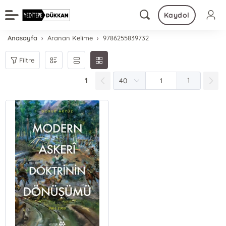
Kaydol
Anasayfa
Aranan Kelime
9786255839732
Filtre
1
1