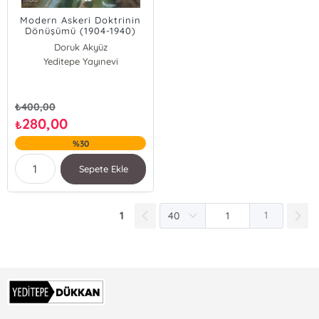
Modern Askeri Doktrinin
Dönüşümü (1904-1940)
Doruk Akyüz
Yeditepe Yayınevi
₺
400,00
280,00
₺
%30
Sepete Ekle
1
1