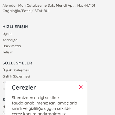
Alemdar Mah Çatalçeşme Sok. Meriçli Apt. . No: 44/101
Cağaloğlu/Fatih /İSTANBUL
HIZLI ERİŞİM
Üye ol
Anasayfa
Hakkımızda
İletişim
SÖZLEŞMELER
Üyelik Sözleşmesi
Gizlilik Sözleşmesi
Mesafeli Satış Sözleşmesi
Çerezler
İade ve Teslimat Koşulları
Sitemizden en iyi şekilde
SİPARİŞ
faydalanabilmeniz için, amaçlarla
Hesabım
sınırlı ve gizliliğe uygun şekilde
Sepetim
çerez konumlandırmaktayız.