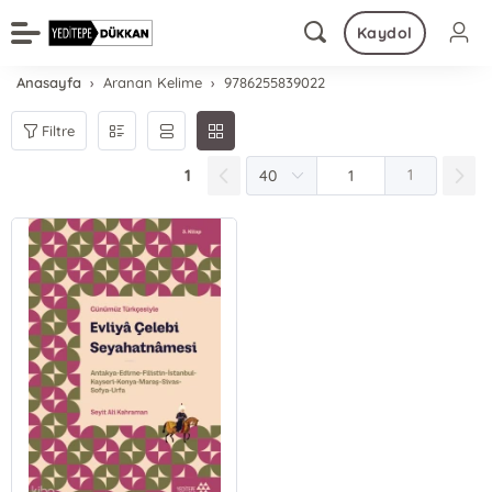
Kaydol
Anasayfa
Aranan Kelime
9786255839022
Filtre
1
1