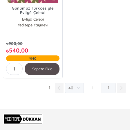
Günümüz Türkçesiyle
Evliyâ Çelebi
Seyahatnâmesi 3.
Evliyâ Çelebi
Kitap;Antakya-Edirne-
Yeditepe Yayınevi
Filistin-İstanbul-Kayseri-
Konya- Maraş-Sivas-
Sofya-Urfa
₺
900,00
540,00
₺
%40
Sepete Ekle
1
1