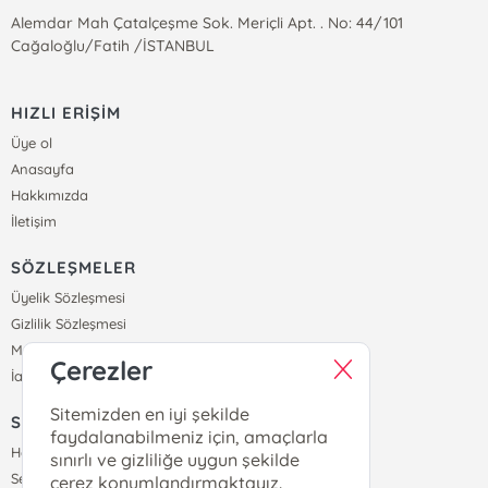
Alemdar Mah Çatalçeşme Sok. Meriçli Apt. . No: 44/101
Cağaloğlu/Fatih /İSTANBUL
HIZLI ERİŞİM
Üye ol
Anasayfa
Hakkımızda
İletişim
SÖZLEŞMELER
Üyelik Sözleşmesi
Gizlilik Sözleşmesi
Mesafeli Satış Sözleşmesi
Çerezler
İade ve Teslimat Koşulları
Sitemizden en iyi şekilde
SİPARİŞ
faydalanabilmeniz için, amaçlarla
Hesabım
sınırlı ve gizliliğe uygun şekilde
Sepetim
çerez konumlandırmaktayız.