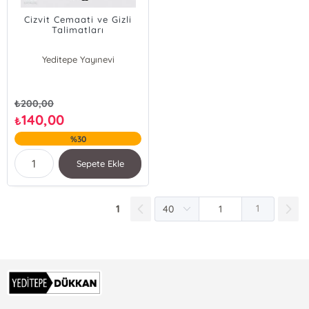
Cizvit Cemaati ve Gizli
Talimatları
Yeditepe Yayınevi
₺
200,00
140,00
₺
%30
Sepete Ekle
1
1