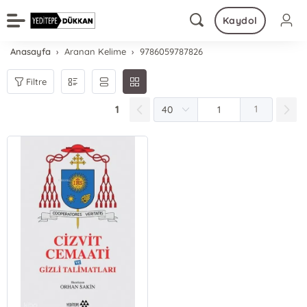
Kaydol
Anasayfa
Aranan Kelime
9786059787826
Filtre
1
1