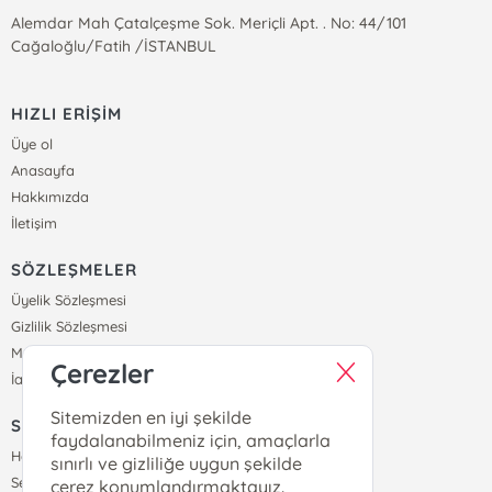
Alemdar Mah Çatalçeşme Sok. Meriçli Apt. . No: 44/101
Cağaloğlu/Fatih /İSTANBUL
HIZLI ERİŞİM
Üye ol
Anasayfa
Hakkımızda
İletişim
SÖZLEŞMELER
Üyelik Sözleşmesi
Gizlilik Sözleşmesi
Mesafeli Satış Sözleşmesi
Çerezler
İade ve Teslimat Koşulları
Sitemizden en iyi şekilde
SİPARİŞ
faydalanabilmeniz için, amaçlarla
Hesabım
sınırlı ve gizliliğe uygun şekilde
Sepetim
çerez konumlandırmaktayız.