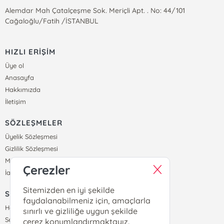
Alemdar Mah Çatalçeşme Sok. Meriçli Apt. . No: 44/101
Cağaloğlu/Fatih /İSTANBUL
HIZLI ERİŞİM
Üye ol
Anasayfa
Hakkımızda
İletişim
SÖZLEŞMELER
Üyelik Sözleşmesi
Gizlilik Sözleşmesi
Mesafeli Satış Sözleşmesi
Çerezler
İade ve Teslimat Koşulları
Sitemizden en iyi şekilde
SİPARİŞ
faydalanabilmeniz için, amaçlarla
Hesabım
sınırlı ve gizliliğe uygun şekilde
Sepetim
çerez konumlandırmaktayız.