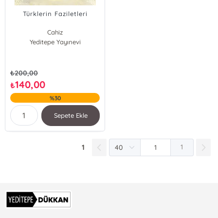
Türklerin Faziletleri
Cahiz
Yeditepe Yayınevi
₺
200,00
140,00
₺
%30
Sepete Ekle
1
1