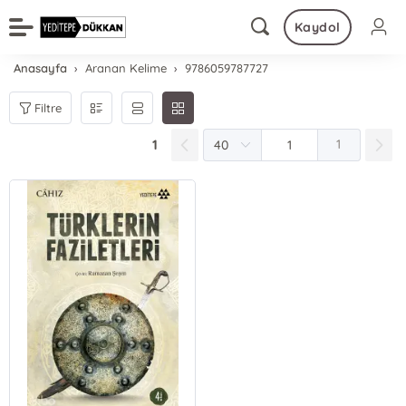
Kaydol
Anasayfa
Aranan Kelime
9786059787727
Filtre
1
1