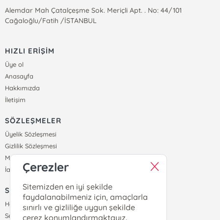
Alemdar Mah Çatalçeşme Sok. Meriçli Apt. . No: 44/101
Cağaloğlu/Fatih /İSTANBUL
HIZLI ERİŞİM
Üye ol
Anasayfa
Hakkımızda
İletişim
SÖZLEŞMELER
Üyelik Sözleşmesi
Gizlilik Sözleşmesi
Mesafeli Satış Sözleşmesi
Çerezler
İade ve Teslimat Koşulları
Sitemizden en iyi şekilde
SİPARİŞ
faydalanabilmeniz için, amaçlarla
Hesabım
sınırlı ve gizliliğe uygun şekilde
Sepetim
çerez konumlandırmaktayız.