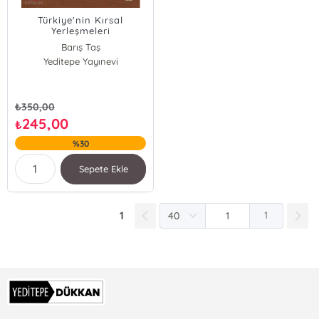
Türkiye'nin Kırsal
Yerleşmeleri
Barış Taş
Yeditepe Yayınevi
₺
350,00
245,00
₺
%30
Sepete Ekle
1
1