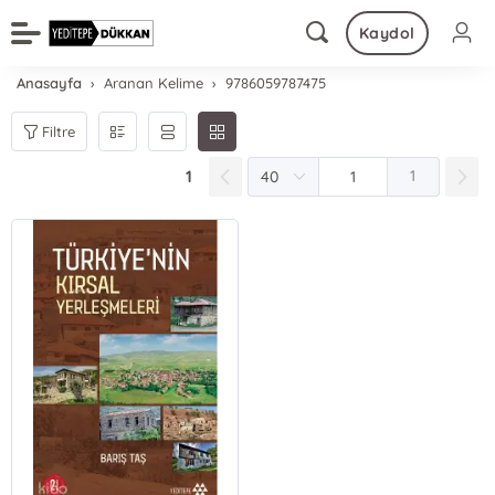
Kaydol
Anasayfa
Aranan Kelime
9786059787475
Filtre
1
1