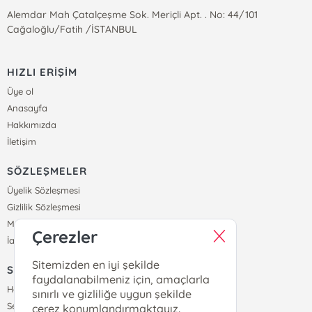
Alemdar Mah Çatalçeşme Sok. Meriçli Apt. . No: 44/101
Cağaloğlu/Fatih /İSTANBUL
HIZLI ERİŞİM
Üye ol
Anasayfa
Hakkımızda
İletişim
SÖZLEŞMELER
Üyelik Sözleşmesi
Gizlilik Sözleşmesi
Mesafeli Satış Sözleşmesi
Çerezler
İade ve Teslimat Koşulları
Sitemizden en iyi şekilde
SİPARİŞ
faydalanabilmeniz için, amaçlarla
Hesabım
sınırlı ve gizliliğe uygun şekilde
Sepetim
çerez konumlandırmaktayız.