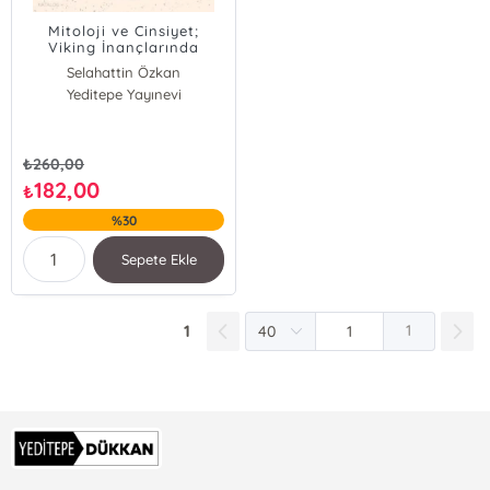
Mitoloji ve Cinsiyet;
Viking İnançlarında
Kadınların Tarihi
Selahattin Özkan
Yeditepe Yayınevi
₺
260,00
182,00
₺
%30
Sepete Ekle
1
1