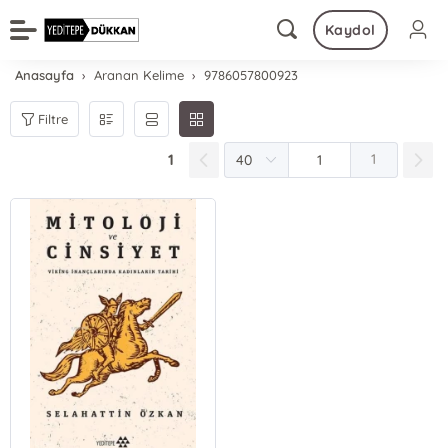
Kaydol
Anasayfa
Aranan Kelime
9786057800923
Filtre
1
1