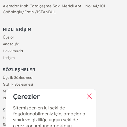
Alemdar Mah Çatalçeşme Sok. Meriçli Apt. . No: 44/101
Cağaloğlu/Fatih /İSTANBUL
HIZLI ERİŞİM
Üye ol
Anasayfa
Hakkımızda
İletişim
SÖZLEŞMELER
Üyelik Sözleşmesi
Gizlilik Sözleşmesi
Mesafeli Satış Sözleşmesi
Çerezler
İade ve Teslimat Koşulları
Sitemizden en iyi şekilde
SİPARİŞ
faydalanabilmeniz için, amaçlarla
Hesabım
sınırlı ve gizliliğe uygun şekilde
Sepetim
çerez konumlandırmaktayız.