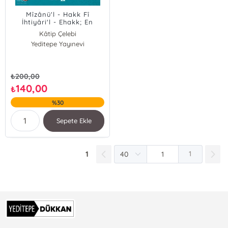
Mîzânü'l - Hakk Fî
İhtiyâri'l - Ehakk; En
Doğruyu Seçmek İçin Hak
Kâtip Çelebi
Terazisi
Yeditepe Yayınevi
₺
200,00
140,00
₺
%30
Sepete Ekle
1
1