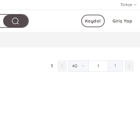
Türkçe
Kaydol
Giriş Yap
1
1