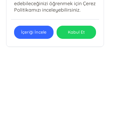
edebileceğinizi öğrenmek için Çerez
Politikamızı inceleyebilirsiniz.
İçeriği İncele
Kabul Et
Alemdar Mah Çatalçeşme Sok. Meriçli Apt. . No: 44/101
Cağaloğlu/Fatih /İSTANBUL