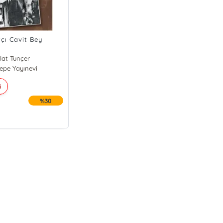
tçı Cavit Bey
lat Tunçer
tepe Yayınevi
i
%30