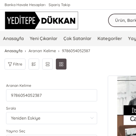
Banka Havale Hesapları
Sipariş Takip
Anasayfa
Yeni Çıkanlar
Çok Satanlar
Kategoriler
Yay
Anasayfa
Aranan Kelime
9786054052387
Filtre
Aranan Kelime
Sırala
Yayıncı Seç