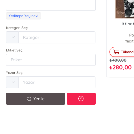
Yeditepe Yayınevi
İttiha
Kategori Seç
Po
Yedi
Etiket Seç
Tükend
₺
400,00
280,00
₺
Yazar Seç
Yenile