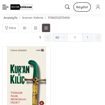
Kaydol
Anasayfa
Aranan Kelime
9786052070406
Filtre
1
1