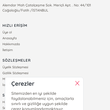
Alemdar Mah Çatalçeşme Sok. Meriçli Apt. . No: 44/101
Cağaloğlu/Fatih /İSTANBUL
HIZLI ERİŞİM
Üye ol
Anasayfa
Hakkımızda
İletişim
SÖZLEŞMELER
Üyelik Sözleşmesi
Gizlilik Sözleşmesi
Mesafeli Satış Sözleşmesi
Çerezler
İade ve Teslimat Koşulları
Sitemizden en iyi şekilde
SİPARİŞ
faydalanabilmeniz için, amaçlarla
Hesabım
sınırlı ve gizliliğe uygun şekilde
Sepetim
çerez konumlandırmaktayız.