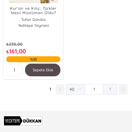
Kur'an ve Kılıç; Türkler
Nasıl Müslüman Oldu?
Tufan Gündüz
Yeditepe Yayınevi
₺
230,00
161,00
₺
%30
Sepete Ekle
1
1